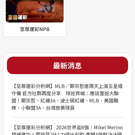
至尊運彩NPB
最新消息
【至尊運彩分析網】MLB／鄭宗哲連兩天上演五星級
守備 官方社群再度分享 球迷齊喊：應該重返大聯
盟！鄭宗哲、紅襪3A、波士頓紅襪、MLB、美國職
棒、小聯盟3A、台灣旅美球員
【至尊運彩分析網】 2026世界盃8強｜Mikel Merino
替補建功！西班牙2比1力退比利時 勇闖4強對決法國