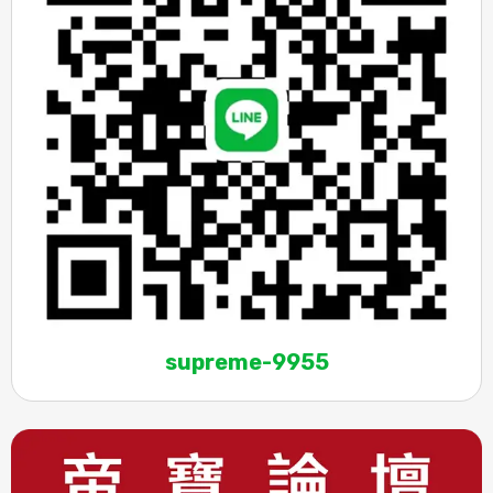
supreme-9955