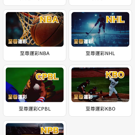
至尊運彩NBA
至尊運彩NHL
至尊運彩CPBL
至尊運彩KBO